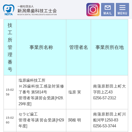
技
工
所
管
事業所名称
管理者名
事業所所在地
理
番
号
塩原歯科技工所
Ｈ26歯科技工感染対策修
南蒲原郡田上町大
15-02
了番号 第5814号
塩原 実
字田上乙43
59
管理者等講習会受講[H28.
0256-57-2312
29年度]
セラビ歯工
南蒲原郡田上町川
15-02
管理者等講習会受講[H29
関根 明
船河甲1250-83
60
年度]
0256-53-3744