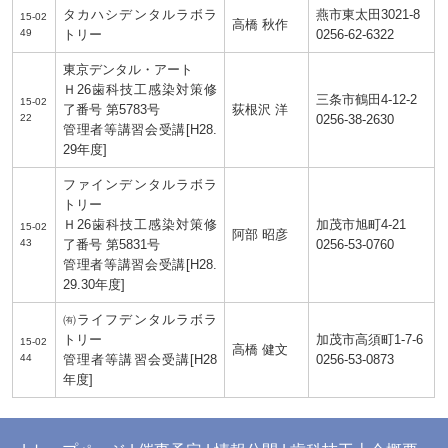
タカハシデンタルラボラ
燕市東太田3021-8
15-02
高橋 秋作
49
トリー
0256-62-6322
東京デンタル・アート
Ｈ26歯科技工感染対策修
三条市鶴田4-12-2
15-02
了番号 第5783号
荻根沢 洋
22
0256-38-2630
管理者等講習会受講[H28.
29年度]
ファインデンタルラボラ
トリー
Ｈ26歯科技工感染対策修
加茂市旭町4-21
15-02
阿部 昭彦
43
了番号 第5831号
0256-53-0760
管理者等講習会受講[H28.
29.30年度]
㈲ライフデンタルラボラ
トリー
加茂市高須町1-7-6
15-02
高橋 健文
44
管理者等講習会受講[H28
0256-53-0873
年度]